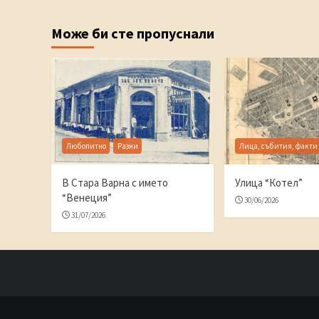
Може би сте пропуснали
Любопитно
Разни
Лица, събития, факти
В Стара Варна с името
Улица “Котел”
“Венеция”
30/06/2026
31/07/2026