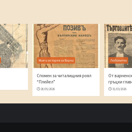
Моята история за Варна
Любопитно
Спомен за читалищния роял
От варненск
“Плейел”
гръцки гла
28/05/2026
31/03/2026