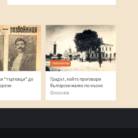
Любопитно
и “търговци” до
Градът, който проговори
ворези
български малко по-късно
03/02/2026