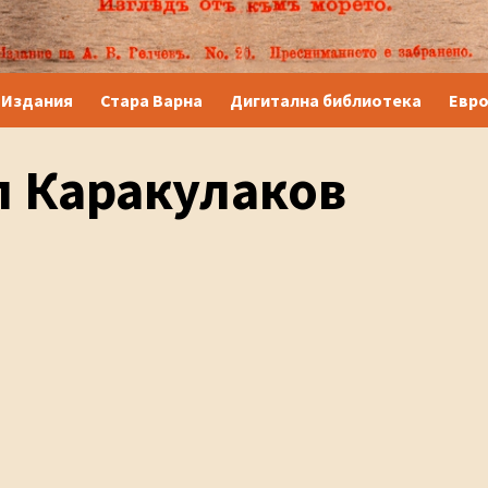
Издания
Стара Варна
Дигитална библиотека
Евр
л Каракулаков