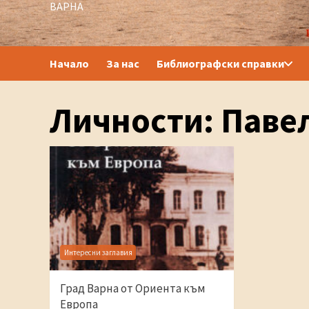
ВАРНА
Начало
За нас
Библиографски справки
Личности: Паве
Интересни заглавия
Град Варна от Ориента към
Европа