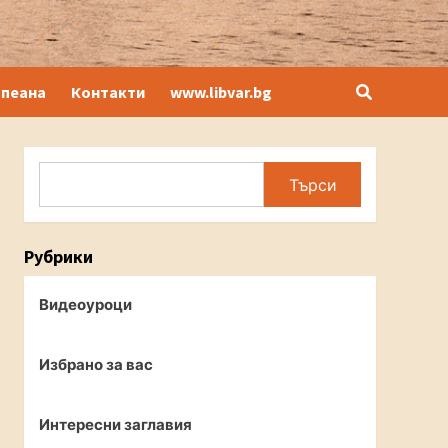
опеана
Контакти
www.libvar.bg
Search
Търси
Рубрики
Видеоуроци
Избрано за вас
Интересни заглавия