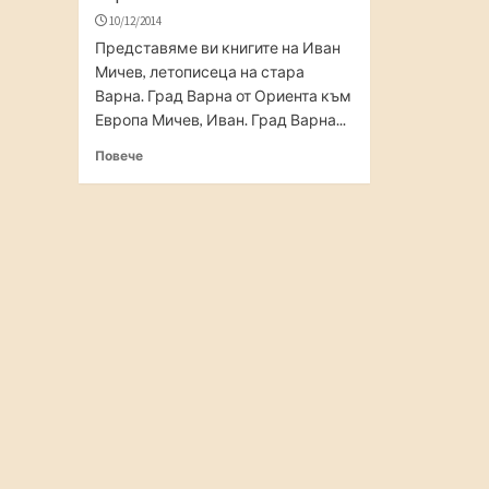
10/12/2014
Представяме ви книгите на Иван
Мичев, летописеца на стара
Варна. Град Варна от Ориента към
Европа Мичев, Иван. Град Варна...
Повече