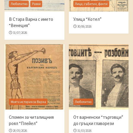
Любопитно
Разни
Лица, събития, факти
В Стара Варна с името
Улица “Котел”
“Венеция”
30/06/2026
31/07/2026
Моята история за Варна
Любопитно
Спомен за читалищния
От варненски “търговци”
роял “Плейел”
до гръцки главорези
28/05/2026
31/03/2026