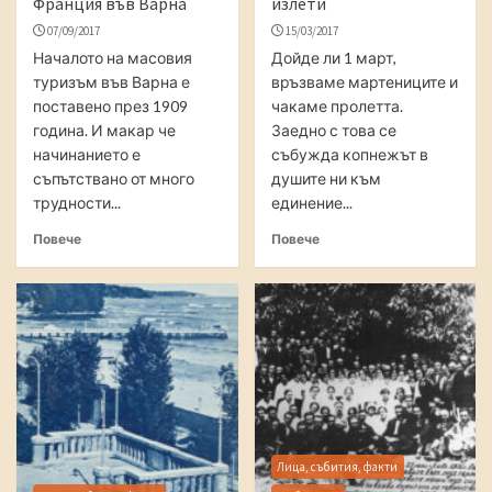
Франция във Варна
излети
07/09/2017
15/03/2017
Началото на масовия
Дойде ли 1 март,
туризъм във Варна е
връзваме мартениците и
поставено през 1909
чакаме пролетта.
година. И макар че
Заедно с това се
начинанието е
събужда копнежът в
съпътствано от много
душите ни към
трудности...
единение...
Повече
Повече
Лица, събития, факти