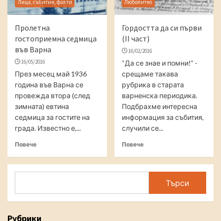
Лица, събития, факти
Любопитно
Пролетна
Гордостта да си първи
гостоприемна седмица
(II част)
във Варна
16/02/2016
16/05/2016
“Да се знае и помни!” -
През месец май 1936
срещаме такава
година във Варна се
рубрика в старата
провежда втора (след
варненска периодика.
зимната) евтина
Подбрахме интересна
седмица за гостите на
информация за събития,
града. Известно е,...
случили се...
Повече
Повече
Search
Търси
Рубрики