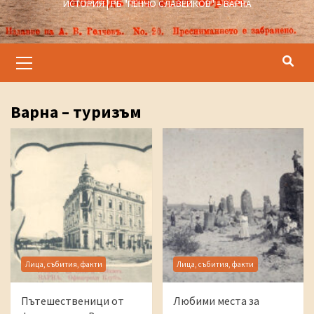
ИСТОРИЯ | РБ "ПЕНЧО СЛАВЕЙКОВ" – ВАРНА
Primary
Menu
Варна – туризъм
Лица, събития, факти
Лица, събития, факти
Пътешественици от
Любими места за