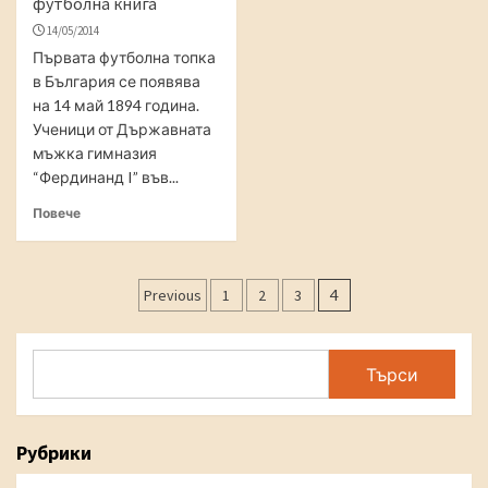
футболна книга
14/05/2014
Първата футболна топка
в България се появява
на 14 май 1894 година.
Ученици от Държавната
мъжка гимназия
“Фердинанд I” във...
Повече
Posts
Previous
1
2
3
4
navigation
Search
Търси
Рубрики