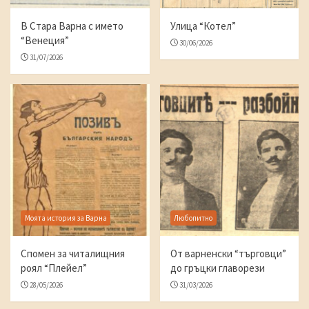
В Стара Варна с името
Улица “Котел”
“Венеция”
30/06/2026
31/07/2026
Моята история за Варна
Любопитно
Спомен за читалищния
От варненски “търговци”
роял “Плейел”
до гръцки главорези
28/05/2026
31/03/2026