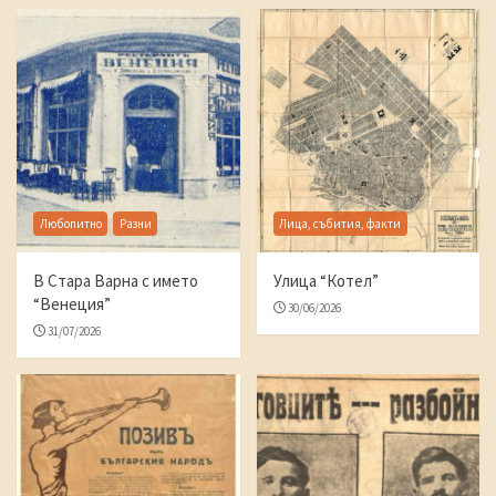
Любопитно
Разни
Лица, събития, факти
В Стара Варна с името
Улица “Котел”
“Венеция”
30/06/2026
31/07/2026