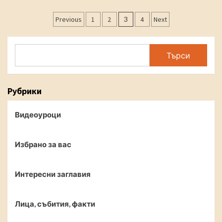
Posts
Previous
1
2
3
4
Next
navigation
Search
Търси
Рубрики
Видеоуроци
Избрано за вас
Интересни заглавия
Лица, събития, факти