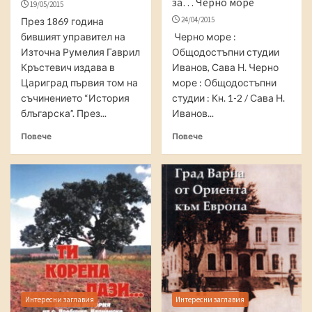
за… Черно море
19/05/2015
24/04/2015
През 1869 година
бившият управител на
Черно море :
Източна Румелия Гаврил
Общодостъпни студии
Кръстевич издава в
Иванов, Сава Н. Черно
Цариград първия том на
море : Общодостъпни
съчинението “История
студии : Кн. 1-2 / Сава Н.
блъгарска”. През...
Иванов...
Повече
Повече
Интересни заглавия
Интересни заглавия