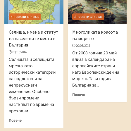
Интересни заглавия
Интересни заглавия
Селища, имена и статут
Многоликата красота
на населените места в
на морето
България
20/05/2014
03/07/2014
От 2008 година 20 май
Селищата и селищната
влиза в календара на
мрежа като
европейските страни
исторически категории
като Европейски ден на
са подложени на
морето. Тази година
непрекъснати
България за...
изменения. Особено
Повече
бързи промени
настъпват по време на
преходни...
Повече