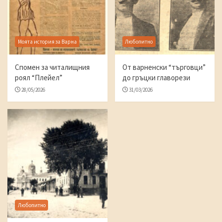
Моята история за Варна
Любопитно
Спомен за читалищния
От варненски “търговци”
роял “Плейел”
до гръцки главорези
28/05/2026
31/03/2026
Любопитно