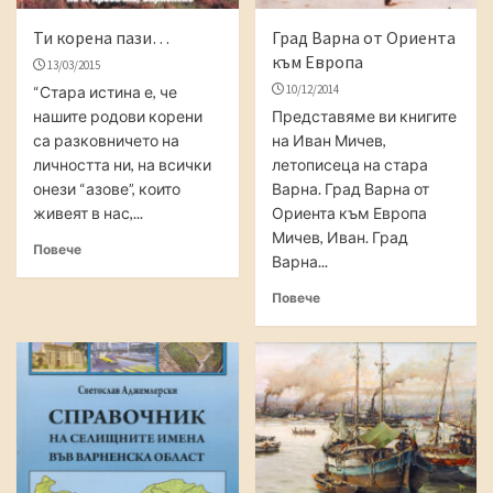
Ти корена пази…
Град Варна от Ориента
към Европа
13/03/2015
10/12/2014
“Стара истина е, че
нашите родови корени
Представяме ви книгите
са разковничето на
на Иван Мичев,
личността ни, на всички
летописеца на стара
онези “азове”, които
Варна. Град Варна от
живеят в нас,...
Ориента към Европа
Мичев, Иван. Град
Повече
Варна...
Повече