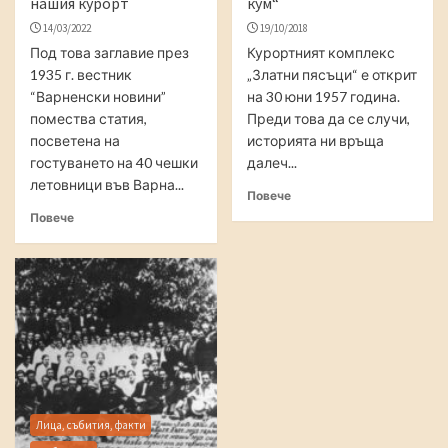
нашия курорт
кум“
14/03/2022
19/10/2018
Под това заглавие през
Курортният комплекс
1935 г. вестник
„Златни пясъци“ е открит
“Варненски новини”
на 30 юни 1957 година.
помества статия,
Преди това да се случи,
посветена на
историята ни връща
гостуването на 40 чешки
далеч...
летовници във Варна...
Повече
Повече
Лица, събития, факти