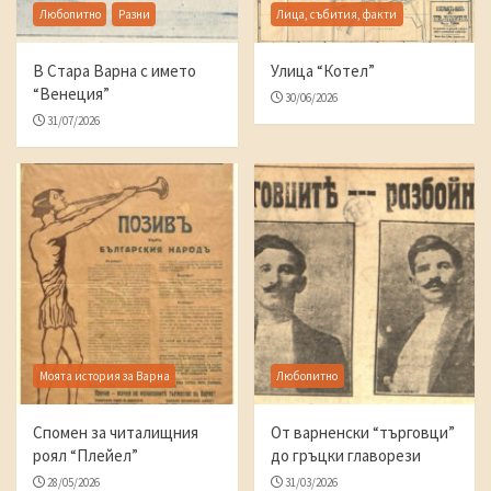
Любопитно
Разни
Лица, събития, факти
В Стара Варна с името
Улица “Котел”
“Венеция”
30/06/2026
31/07/2026
Моята история за Варна
Любопитно
Спомен за читалищния
От варненски “търговци”
роял “Плейел”
до гръцки главорези
28/05/2026
31/03/2026