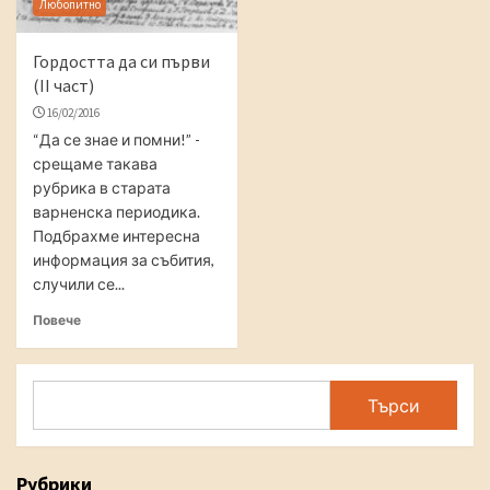
Любопитно
Гордостта да си първи
(II част)
16/02/2016
“Да се знае и помни!” -
срещаме такава
рубрика в старата
варненска периодика.
Подбрахме интересна
информация за събития,
случили се...
Повече
Search
Търси
Рубрики