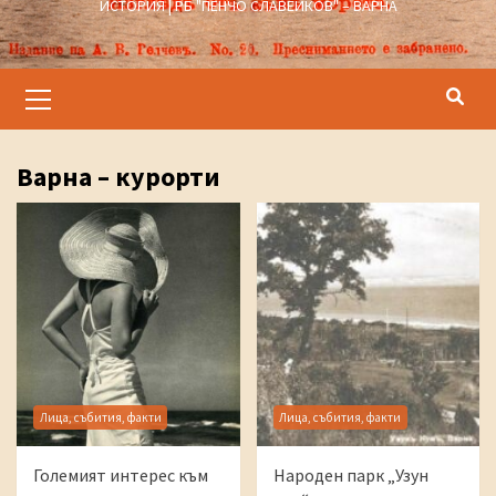
ИСТОРИЯ | РБ "ПЕНЧО СЛАВЕЙКОВ" – ВАРНА
Primary
Menu
Варна – курорти
Лица, събития, факти
Лица, събития, факти
Големият интерес към
Народен парк „Узун