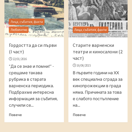
Лица, събития, факти
Любопитно
Лица, събития, факти
Гордостта да си първи
Старите варненски
(I част)
театри и киносалони (2
част)
22/01/2016
16/06/2015
“Да се знае и помни!” -
срещаме такава
В първите години на XX
рубрика в старата
век специална сграда за
варненска периодика.
кинопрожекции в града
Подбрахме интересна
няма. Причината за това
информация за събития,
е слабото постъпление
случили се...
на...
Повече
Повече