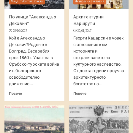
Лица, събития, факти
Интересни заглавия
По улица “Александър
Архитектурни
Дякович”
маршрути
25/10/2017
30/01/2017
Кой е Александър
Георги Кацарски е човек
Дякович?Роден е в
с отношение към
Болград, Бесарабия
историята и
през 1860 г. Участва в
съхраняването на
Сръбско-турската война
културното наследство.
и в българското
От доста години проучва
освободително
архитектурното
движение....
богатство на...
Повече
Повече