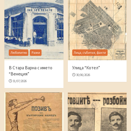
Любопитно
Разни
Лица, събития, факти
В Стара Варна с името
Улица “Котел”
“Венеция”
30/06/2026
31/07/2026