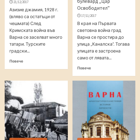
булевард „Цар
21/12/2017
Освободител”
Азизие джамия, 1928 г.
17/11/2017
(вляво са остатъци от
чешмата) След
В края на Първата
Кримската война във
световна война град
Варна се заселват много
Варна се простира до
татари. Турските
улица „Каналска”. Тогава
градски...
улицата е застроена
само от лявата...
Повече
Повече