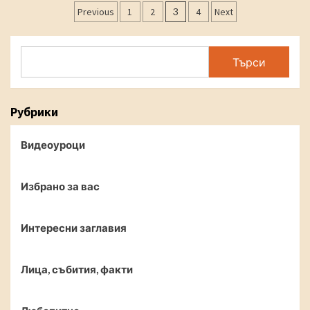
Posts
Previous
1
2
3
4
Next
navigation
Search
Търси
Рубрики
Видеоуроци
Избрано за вас
Интересни заглавия
Лица, събития, факти