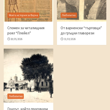
Моята история за Варна
Любопитно
Спомен за читалищния
От варненски “търговци”
роял “Плейел”
до гръцки главорези
28/05/2026
31/03/2026
Любопитно
Градът, който проговори